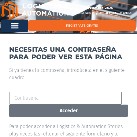
11 & 12 noviembre 2026
Pabellones 2 y 4 | IFEMA, Madrid
REGISTRATE GRATIS
NECESITAS UNA CONTRASEÑA
PARA PODER VER ESTA PÁGINA​
Si ya tienes la contraseña, introdúcela en el siguiente
cuadro:
Acceder
Para poder acceder a Logistics & Automation Stories
play necesitas rellenar el siguiente formulario y te