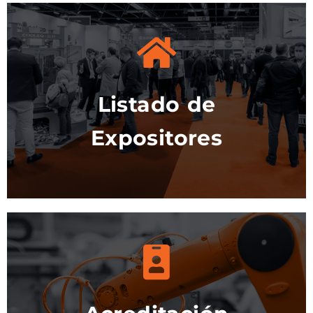
Listado de
Ver el listado
Expositores
Más info