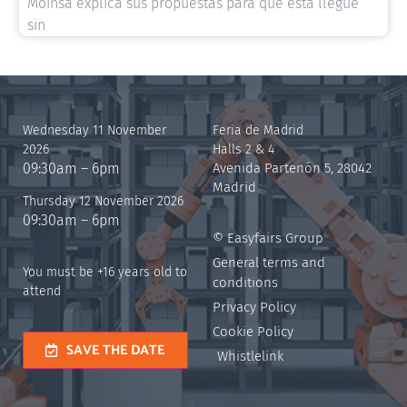
Moinsa explica sus propuestas para que ésta llegue
sin
Wednesday 11 November
Feria de Madrid
2026
Halls 2 & 4
09:30am – 6pm
Avenida Partenón 5, 28042
Madrid
Thursday 12 November 2026
09:30am – 6pm
© Easyfairs Group
General terms and
You must be +16 years old to
conditions
attend
Privacy Policy
Cookie Policy
SAVE THE DATE
Whistlelink