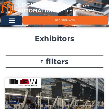
11 & 12 November 2026
Hals 2 y 4 | IFEMA, Madrid
REGISTER NOW
Exhibitors
filters