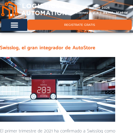
11 & 12 noviembre 2026
Pabellones 2 y 4 | IFEMA, Madrid
REGISTRATE GRATIS
Swisslog, el gran integrador de AutoStore
El primer trimestre de 2021 ha confirmado a Swisslog como