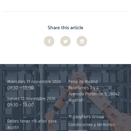
Share this article
Miércoles 11 noviembre 2026
Feria de Madrid
09:30 – 18:00
Pabellones 2 y 4
Avenida Partenón 5, 28042
Jueves 12 noviembre 2026
Madrid
09:30 – 18:00
© Easyfairs Group
Debes tener +16 años para
Condiciones y términos
asistir
generales