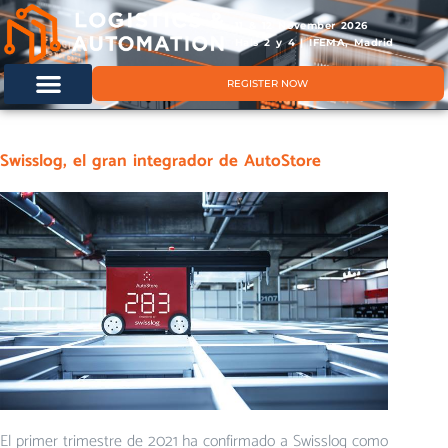
11 & 12 November 2026
Hals 2 y 4 | IFEMA, Madrid
REGISTER NOW
Swisslog, el gran integrador de AutoStore
El primer trimestre de 2021 ha confirmado a Swisslog como