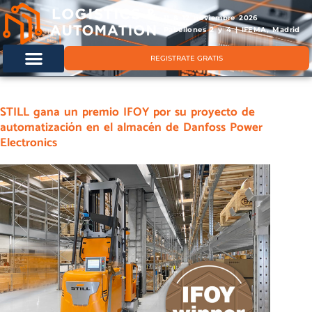
11 & 12 noviembre 2026
Pabellones 2 y 4 | IFEMA, Madrid
REGISTRATE GRATIS
STILL gana un premio IFOY por su proyecto de
automatización en el almacén de Danfoss Power
Electronics