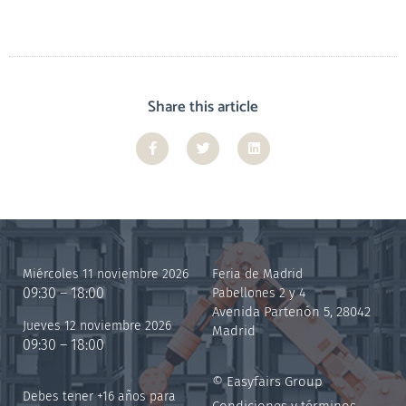
Share this article
Miércoles 11 noviembre 2026
Feria de Madrid
09:30 – 18:00
Pabellones 2 y 4
Avenida Partenón 5, 28042
Jueves 12 noviembre 2026
Madrid
09:30 – 18:00
© Easyfairs Group
Debes tener +16 años para