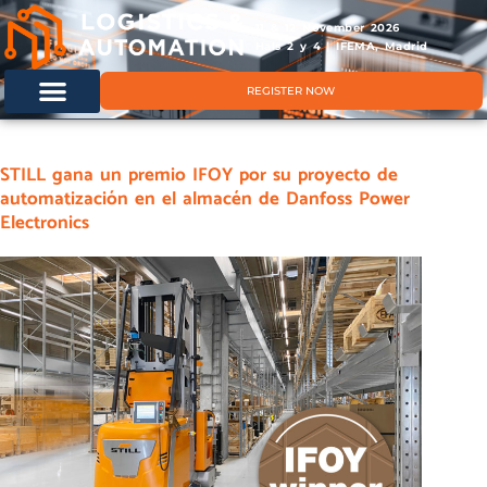
11 & 12 November 2026
Hals 2 y 4 | IFEMA, Madrid
REGISTER NOW
STILL gana un premio IFOY por su proyecto de
automatización en el almacén de Danfoss Power
Electronics