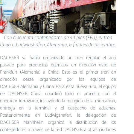
Con cincuenta contenedores de 40 pies (FEU), el tren
llegó a Ludwigshafen, Alemania, a finales de diciembre.
DACHSER ya había organizado un tren regular el año
pasado para productos químicos en dirección este, de
Frankfurt (Alemania) a China. Este es el primer tren en
dirección oeste organizado por los equipos de
DACHSER Alemania y China. Para esta nueva ruta, el equipo
de DACHSER China coordinó todo el proceso con el
operador ferroviario, incluyendo la recogida de la mercancía,
entrega en la terminal y el despacho de aduanas.
Posteriormente en Ludwigshafen, la delegación de
DACHSER Mannheim organizó la distribución de los
contenedores a través de la red DACHSER a otras ciudades