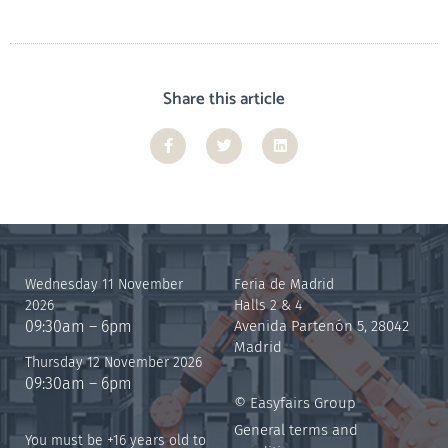
Share this article
Wednesday 11 November
Feria de Madrid
2026
Halls 2 & 4
09:30am – 6pm
Avenida Partenón 5, 28042
Madrid
Thursday 12 November 2026
09:30am – 6pm
© Easyfairs Group
General terms and
You must be +16 years old to