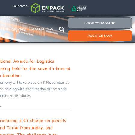
Co-located:
BOOK YOUR STAND
rt & Delivery
Content 365
REGISTER NOW
onal Awards for Logistics
being held for the seventh time at
Automation
emony will take place on 11 November at
oinciding with the first day of the trade
s edition introduces
»
troducing a €3 charge on parcels
and Temu from today, and