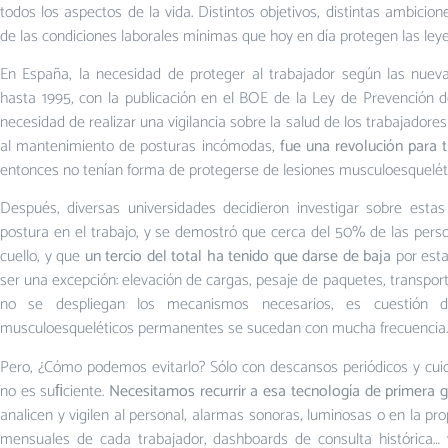
todos los aspectos de la vida. Distintos objetivos, distintas ambicio
de las condiciones laborales mínimas que hoy en día protegen las ley
En España, la necesidad de proteger al trabajador según las nue
hasta 1995, con la publicación en el BOE de la Ley de Prevención d
necesidad de realizar una vigilancia sobre la salud de los trabajador
al mantenimiento de posturas incómodas,
fue una revolución para t
entonces no tenían forma de protegerse de lesiones musculoesquelét
Después, diversas universidades decidieron investigar sobre estas
postura en el trabajo, y se demostró que cerca del 50% de las pers
cuello, y que
un tercio del total ha tenido que darse de baja
por esta
ser una excepción: elevación de cargas, pesaje de paquetes, transpor
no se despliegan los mecanismos necesarios, es cuestión d
musculoesqueléticos permanentes se sucedan con mucha frecuencia.
Pero, ¿Cómo podemos evitarlo? Sólo con descansos periódicos y cuid
no es suﬁciente.
Necesitamos recurrir a esa tecnología de primera g
analicen y vigilen al personal, alarmas sonoras, luminosas o en la pr
mensuales de cada trabajador, dashboards de consulta histórica… 