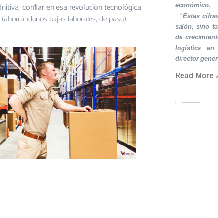
ﬁnitiva,
conﬁar en esa revolución tecnológica
económico.
·
“Estas cifra
 (ahorrándonos bajas laborales, de paso).
salón, sino t
de crecimient
logística en
director gener
Read More 