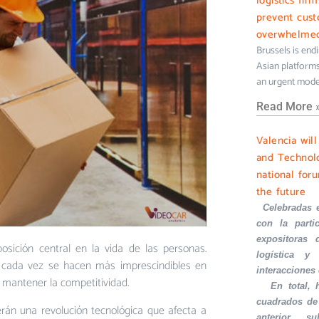
logistics fir
prevent cus
overwhelme
Brussels is end
Asian platforms 
an urgent mode
Read More 
Valencia wil
and Technolo
national foru
the future
·
Celebradas 
con la part
expositoras 
sición central en la vida de las personas.
logística y 
cada vez se hacen más imprescindibles en
interacciones
 mantener la competitividad.
·
En total,
cuadrados de
rán una revolución tecnológica que afecta a
anterior, s