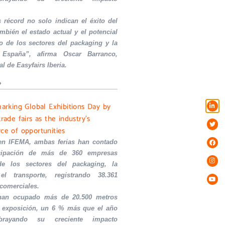
s récord no solo indican el éxito del
ambién el estado actual y el potencial
o de los sectores del packaging y la
 España”, afirma Oscar Barranco,
al de Easyfairs Iberia.
»
marking Global Exhibitions Day by
trade fairs as the industry’s
rce of opportunities
en IFEMA, ambas ferias han contado
icipación de más de 360 empresas
de los sectores del packaging, la
el transporte, registrando 38.361
 comerciales.
 han ocupado más de 20.500 metros
 exposición, un 6 % más que el año
ubrayando su creciente impacto