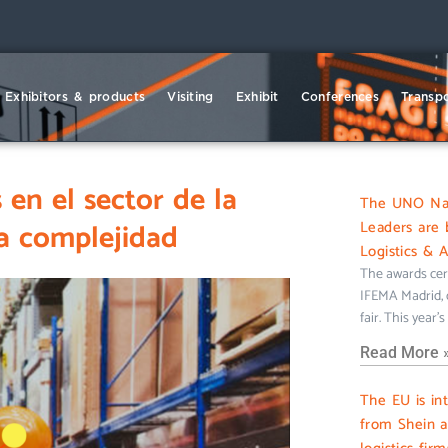
Exhibitors & products
Visiting
Exhibit
Conferences
Transpo
 en el sector de la
The UNO Nati
ta complejidad
Leaders are 
Logistics & 
The awards cer
IFEMA Madrid, c
fair. This year’
Read More 
The EU is in
from Shein 