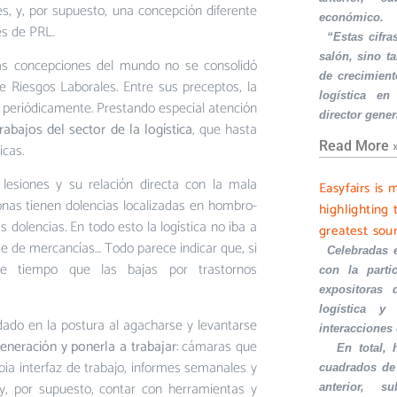
nes, y, por supuesto, una concepción diferente
económico.
es de PRL.
·
“Estas cifra
salón, sino t
vas concepciones del mundo no se consolidó
de crecimient
e Riesgos Laborales. Entre sus preceptos, la
logística en
es periódicamente. Prestando especial atención
director gener
rabajos del sector de la logística
, que hasta
Read More 
icas.
 lesiones y su relación directa con la mala
Easyfairs is 
onas tienen dolencias localizadas en hombro-
highlighting 
s dolencias. En todo esto la logística no iba a
greatest sou
te de mercancías… Todo parece indicar que, si
·
Celebradas 
e tiempo que las bajas por trastornos
con la part
expositoras 
logística y 
ado en la postura al agacharse y levantarse
interacciones
eneración y ponerla a trabajar
: cámaras que
·
En total,
opia interfaz de trabajo, informes semanales y
cuadrados de
y, por supuesto, contar con herramientas y
anterior, s