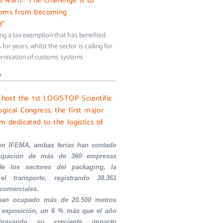
ms warn: “The challenge is to
toms from becoming
d”
ing a tax exemption that has benefited
for years, whilst the sector is calling for
rnisation of customs systems
»
l host the 1st LOGISTOP Scientific
gical Congress, the first major
m dedicated to the logistics of
en IFEMA, ambas ferias han contado
icipación de más de 360 empresas
de los sectores del packaging, la
el transporte, registrando 38.361
 comerciales.
 han ocupado más de 20.500 metros
 exposición, un 6 % más que el año
ubrayando su creciente impacto