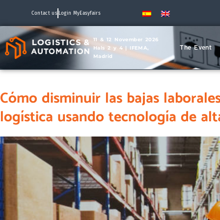
Contact us
Login MyEasyfairs
11 & 12 November 2026
The Event
Hals 2 y 4 | IFEMA,
Madrid
Cómo disminuir las bajas laborales
logística usando tecnología de al