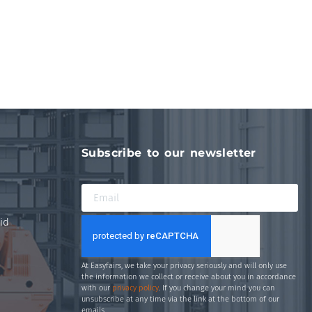
Subscribe to our newsletter
id
At Easyfairs, we take your privacy seriously and will only use
the information we collect or receive about you in accordance
with our
privacy policy
. If you change your mind you can
unsubscribe at any time via the link at the bottom of our
emails.