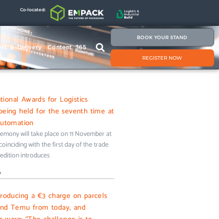
Co-located:
BOOK YOUR STAND
rt & Delivery
Content 365
REGISTER NOW
onal Awards for Logistics
being held for the seventh time at
Automation
emony will take place on 11 November at
oinciding with the first day of the trade
s edition introduces
»
troducing a €3 charge on parcels
and Temu from today, and