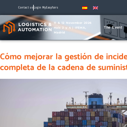
Contact us
Login MyEasyfairs
11 & 12 November 2026
The Event
Hals 2 y 4 | IFEMA,
Madrid
Cómo mejorar la gestión de incide
completa de la cadena de suminis