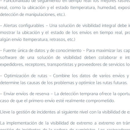
– Funcionalidad de seguimiento en tiempo real: los mejores rastr
real, como la ubicación y el estado (temperatura, humedad, exposic
detección de manipulaciones, etc.).
– Alertas configurables – Una solución de visibilidad integral debe
mostrar la ubicación y el estado de los envíos en tiempo real, p
algún envío (temperatura, retrasos, etc.)
– Fuente única de datos y de conocimiento – Para maximizar las cap
software de una solución de visibilidad deben colaborar e int
expedidores, receptores, transportistas y proveedores de servicios log
– Optimización de rutas – Combine los datos de varios envíos y 
determine las causas de los problemas y optimice las rutas futuras.
– Enviar envíos de reserva – La detección temprana ofrece la oportu
caso de que el primero envío esté realmente comprometido.
Lleve la gestión de incidentes al siguiente nivel con la visibilidad d
La implementación de la visibilidad de extremo a extremo en trán