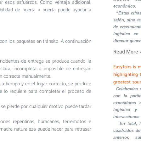
ar esos esfuerzos. Como ventaja adicional,
económico.
bilidad de puerta a puerta puede ayudar a
·
“Estas cifra
salón, sino t
de crecimient
logística en
on los paquetes en tránsito. A continuación
director gener
Read More 
incidentes de entrega se produce cuando la
Easyfairs is 
clara, incompleta o imposible de entregar.
highlighting 
ión correcta manualmente.
greatest sou
 a tiempo y en el lugar correcto, se produce
·
Celebradas 
e lo requiere para completar el proceso de
con la part
expositoras 
 se pierde por cualquier motivo puede tardar
logística y 
interacciones
iones repentinas, huracanes, terremotos e
·
En total,
 madre naturaleza puede hacer para retrasar
cuadrados de
anterior, s