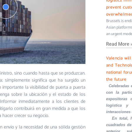
logistics fir
prevent cus
overwhelme
Brussels is end
Asian platforms 
an urgent mode
Read More 
Valencia wil
and Technolo
national foru
ministro, sino cuando hasta que se produzcan.
the future
a; simplemente significa que ha surgido un
 importante la visibilidad de puerta a puerta
·
Celebradas 
con la part
enga sobre la ubicación y el estado de los
expositoras 
 Informar inmediatamente a los clientes de
logística y 
igarlo contribuirá en gran medida a que los
interacciones
 hacer crecer su negocio.
·
En total,
cuadrados de
 envío y la necesidad de una sólida gestión
anterior, s