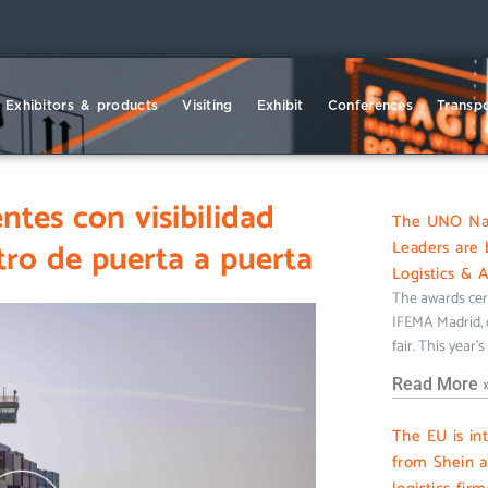
Exhibitors & products
Visiting
Exhibit
Conferences
Transpo
ntes con visibilidad
The UNO Nati
tro de puerta a puerta
Leaders are 
Logistics & 
The awards cer
IFEMA Madrid, c
fair. This year’
Read More 
The EU is in
from Shein 