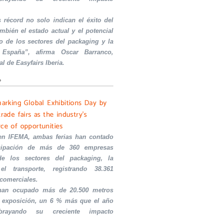
s récord no solo indican el éxito del
ambién el estado actual y el potencial
o de los sectores del packaging y la
 España”, afirma Oscar Barranco,
al de Easyfairs Iberia.
»
marking Global Exhibitions Day by
trade fairs as the industry’s
rce of opportunities
en IFEMA, ambas ferias han contado
icipación de más de 360 empresas
de los sectores del packaging, la
el transporte, registrando 38.361
 comerciales.
 han ocupado más de 20.500 metros
 exposición, un 6 % más que el año
ubrayando su creciente impacto