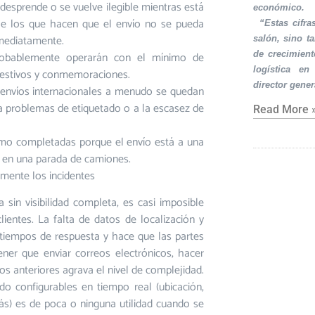
desprende o se vuelve ilegible mientras está
económico.
aje los que hacen que el envío no se pueda
·
“Estas cifra
inmediatamente.
salón, sino t
 probablemente operarán con el mínimo de
de crecimient
logística en
 festivos y conmemoraciones.
director gener
 envíos internacionales a menudo se quedan
 a problemas de etiquetado o a la escasez de
Read More 
omo completadas porque el envío está a una
tá en una parada de camiones.
amente los incidentes
 sin visibilidad completa, es casi imposible
ientes. La falta de datos de localización y
s tiempos de respuesta y hace que las partes
ner que enviar correos electrónicos, hacer
os anteriores agrava el nivel de complejidad.
ado configurables en tiempo real (ubicación,
ás) es de poca o ninguna utilidad cuando se