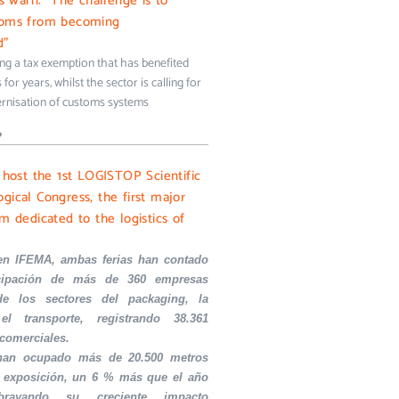
ms warn: “The challenge is to
toms from becoming
d”
ing a tax exemption that has benefited
for years, whilst the sector is calling for
rnisation of customs systems
»
l host the 1st LOGISTOP Scientific
gical Congress, the first major
m dedicated to the logistics of
en IFEMA, ambas ferias han contado
icipación de más de 360 empresas
de los sectores del packaging, la
el transporte, registrando 38.361
 comerciales.
 han ocupado más de 20.500 metros
 exposición, un 6 % más que el año
ubrayando su creciente impacto