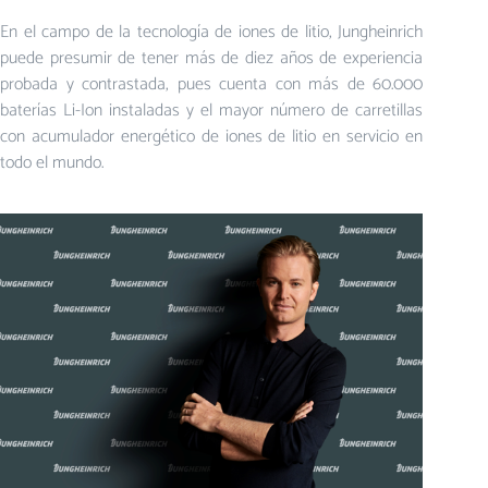
En el campo de la tecnología de iones de litio, Jungheinrich
puede presumir de tener más de diez años de experiencia
probada y contrastada, pues cuenta con más de 60.000
baterías Li-Ion instaladas y el mayor número de carretillas
con acumulador energético de iones de litio en servicio en
todo el mundo.