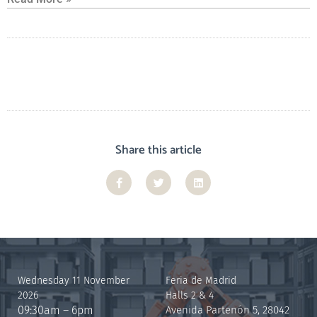
Share this article
Wednesday 11 November
Feria de Madrid
2026
Halls 2 & 4
09:30am – 6pm
Avenida Partenón 5, 28042