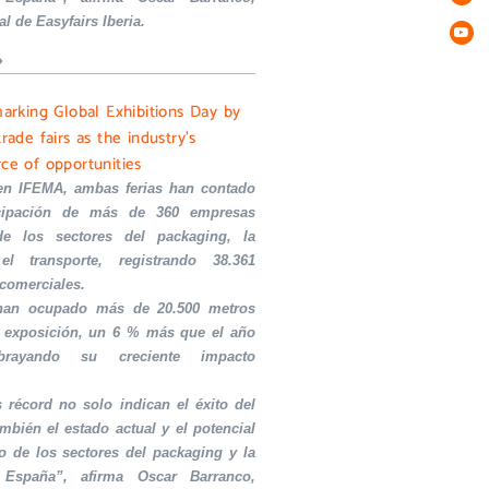
al de Easyfairs Iberia.
»
marking Global Exhibitions Day by
trade fairs as the industry’s
rce of opportunities
en IFEMA, ambas ferias han contado
icipación de más de 360 empresas
de los sectores del packaging, la
el transporte, registrando 38.361
 comerciales.
 han ocupado más de 20.500 metros
 exposición, un 6 % más que el año
ubrayando su creciente impacto
s récord no solo indican el éxito del
ambién el estado actual y el potencial
o de los sectores del packaging y la
 España”, afirma Oscar Barranco,