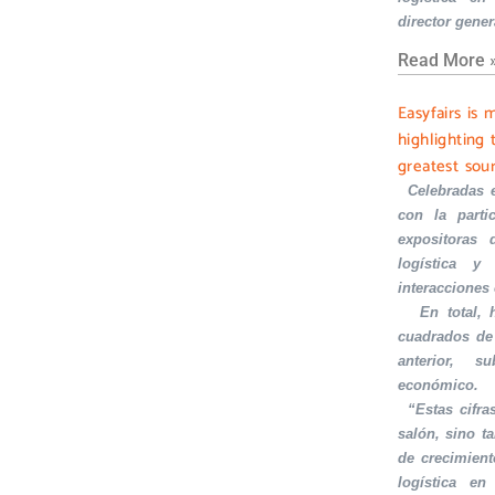
director gener
Read More 
Easyfairs is 
highlighting 
greatest sou
·
Celebradas 
con la part
expositoras 
logística y 
interacciones
·
En total,
cuadrados de
anterior, s
económico.
·
“Estas cifra
salón, sino t
de crecimient
logística en