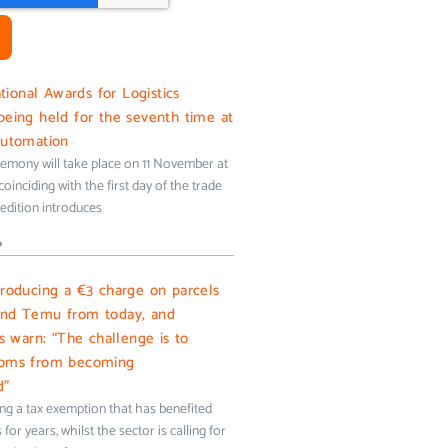
onal Awards for Logistics
being held for the seventh time at
Automation
emony will take place on 11 November at
oinciding with the first day of the trade
s edition introduces
»
troducing a €3 charge on parcels
and Temu from today, and
ms warn: “The challenge is to
toms from becoming
d”
ing a tax exemption that has benefited
for years, whilst the sector is calling for