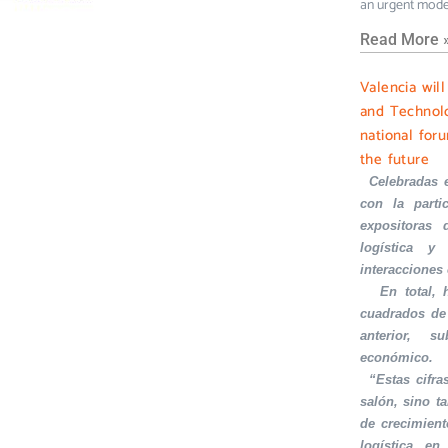
an urgent mode
Read More 
Valencia wil
and Technolo
national foru
the future
·
Celebradas 
con la part
expositoras 
logística y 
interacciones
·
En total,
cuadrados de
anterior, s
económico.
·
“Estas cifra
salón, sino t
de crecimient
logística en