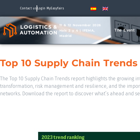
Contact us
Login MyEasyfairs
11 & 12 November 2026
The Event
Hals 2 y 4 | IFEMA,
Madrid
Top 10 Supply Chain Trends
The Top 10 Supply Chain Trends report highlights the growing int
transformation, risk management and resilience, and the impor
networks. Download the report to discover what’s ahead and set