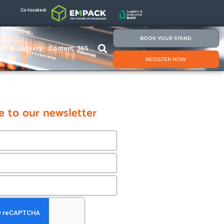
Co-located:
BOOK YOUR STAND
rt & Delivery
Content 365
REGISTER NOW
e to our newsletter