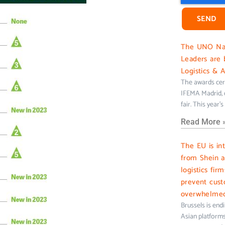
SEND
The UNO Nati
Leaders are 
Logistics & 
The awards cer
IFEMA Madrid, c
fair. This year’
Read More 
The EU is in
from Shein 
logistics fir
prevent cus
overwhelme
Brussels is end
Asian platforms 