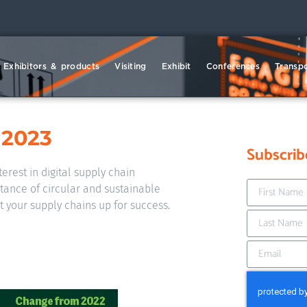
Exhibitors & products
Visiting
Exhibit
Conferences
Transpo
 2023
Subscrib
erest in digital supply chain
tance of circular and sustainable
 your supply chains up for success.