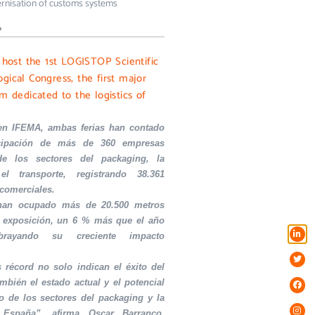
rnisation of customs systems
»
l host the 1st LOGISTOP Scientific
gical Congress, the first major
m dedicated to the logistics of
en IFEMA, ambas ferias han contado
icipación de más de 360 empresas
de los sectores del packaging, la
el transporte, registrando 38.361
 comerciales.
 han ocupado más de 20.500 metros
 exposición, un 6 % más que el año
ubrayando su creciente impacto
s récord no solo indican el éxito del
ambién el estado actual y el potencial
o de los sectores del packaging y la
 España”, afirma Oscar Barranco,