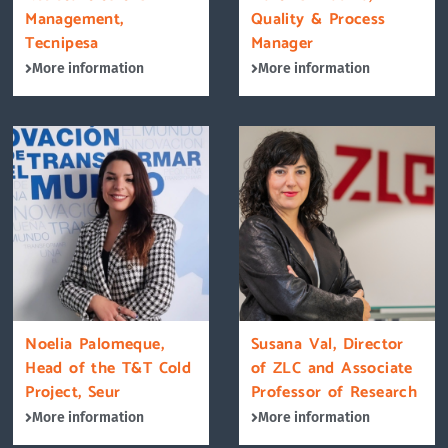
Management,
Quality & Process
Tecnipesa
Manager
More information
More information
Noelia Palomeque,
Susana Val, Director
Head of the T&T Cold
of ZLC and Associate
Project, Seur
Professor of Research
More information
More information