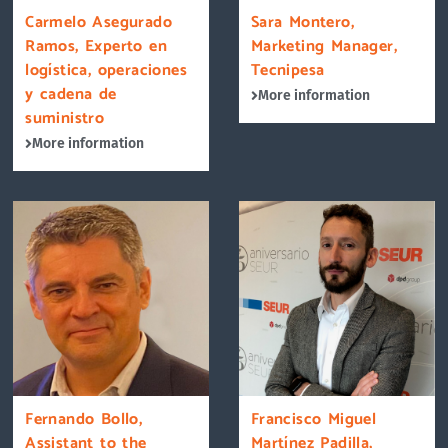
Carmelo Asegurado
Sara Montero,
Ramos, Experto en
Marketing Manager,
logística, operaciones
Tecnipesa
y cadena de
More information
suministro
More information
Fernando Bollo,
Francisco Miguel
Assistant to the
Martínez Padilla,