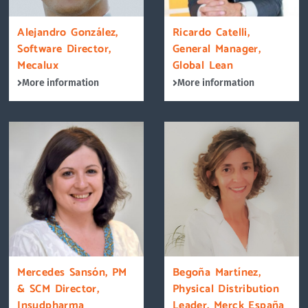
Alejandro González,
Ricardo Catelli,
Software Director,
General Manager,
Mecalux
Global Lean
More information
More information
Mercedes Sansón, PM
Begoña Martínez,
& SCM Director,
Physical Distribution
Insudpharma
Leader, Merck España