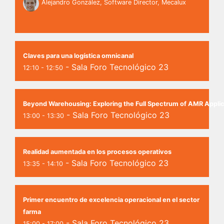
Alejandro González, Software Director, Mecalux
Claves para una logística omnicanal
- Sala Foro Tecnológico 23
12:10 - 12:50
Beyond Warehousing: Exploring the Full Spectrum of AMR Applic
- Sala Foro Tecnológico 23
13:00 - 13:30
Realidad aumentada en los procesos operativos
- Sala Foro Tecnológico 23
13:35 - 14:10
Primer encuentro de excelencia operacional en el sector
farma
- Sala Foro Tecnológico 23
15:00 - 17:00