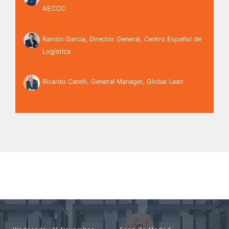
AECOC
Ramón García, Director General, Centro Español de
Logística
Ricardo Catelli, General Manager, Global Lean