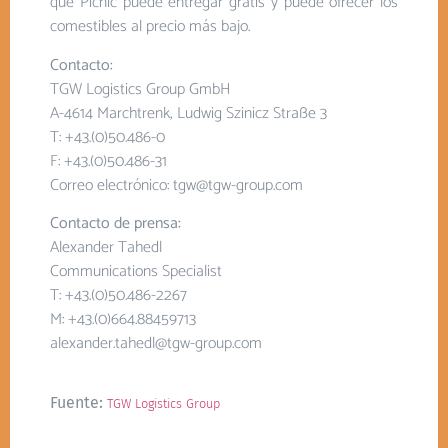
que Picnic puede entregar gratis y puede ofrecer los
comestibles al precio más bajo.
Contacto:
TGW Logistics Group GmbH
A-4614 Marchtrenk, Ludwig Szinicz Straße 3
T: +43.(0)50.486-0
F: +43.(0)50.486-31
Correo electrónico: tgw@tgw-group.com
Contacto de prensa:
Alexander Tahedl
Communications Specialist
T: +43.(0)50.486-2267
M: +43.(0)664.88459713
alexander.tahedl@tgw-group.com
Fuente:
TGW Logistics Group