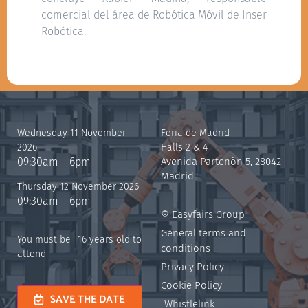
comercial del área de Robótica Móvil de Inser
Robótica.
Wednesday 11 November
Feria de Madrid
2026
Halls 2 & 4
09:30am – 6pm
Avenida Partenón 5, 28042
Madrid
Thursday 12 November 2026
09:30am – 6pm
© Easyfairs Group
General terms and
You must be +16 years old to
conditions
attend
Privacy Policy
Cookie Policy
SAVE THE DATE
Whistlelink