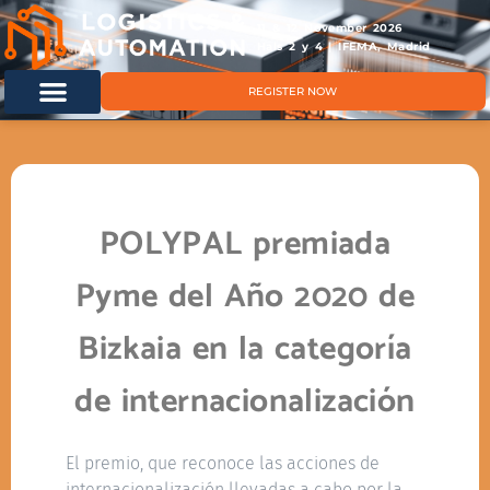
11 & 12 November 2026
Hals 2 y 4 | IFEMA, Madrid
REGISTER NOW
POLYPAL premiada
Pyme del Año 2020 de
Bizkaia en la categoría
de internacionalización
El premio, que reconoce las acciones de
internacionalización llevadas a cabo por la