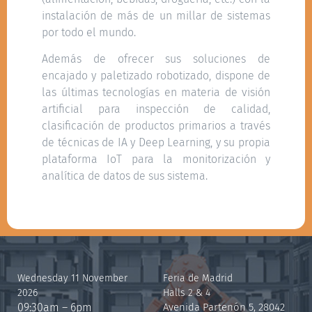
instalación de más de un millar de sistemas
por todo el mundo.
Además de ofrecer sus soluciones de
encajado y paletizado robotizado, dispone de
las últimas tecnologías en materia de visión
artificial para inspección de calidad,
clasificación de productos primarios a través
de técnicas de IA y Deep Learning, y su propia
plataforma IoT para la monitorización y
analítica de datos de sus sistema.
Wednesday 11 November
Feria de Madrid
2026
Halls 2 & 4
09:30am – 6pm
Avenida Partenón 5, 28042