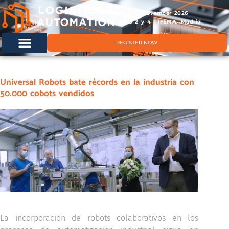
11 & 12 November 2026
Hals 2 y 4 | IFEMA, Madrid
REGISTER NOW
Universal Robots bate récords en la industria con
50.000 cobots vendidos
La incorporación de robots colaborativos en los