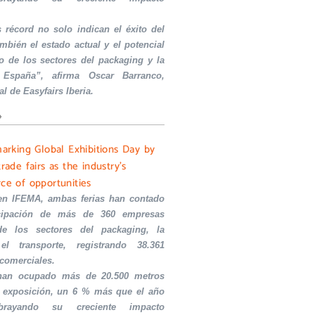
s récord no solo indican el éxito del
ambién el estado actual y el potencial
o de los sectores del packaging y la
 España”, afirma Oscar Barranco,
al de Easyfairs Iberia.
»
marking Global Exhibitions Day by
trade fairs as the industry’s
rce of opportunities
en IFEMA, ambas ferias han contado
icipación de más de 360 empresas
de los sectores del packaging, la
el transporte, registrando 38.361
 comerciales.
 han ocupado más de 20.500 metros
 exposición, un 6 % más que el año
ubrayando su creciente impacto