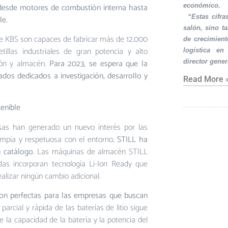
, desde motores de combustión interna hasta
económico.
·
“Estas cifra
le.
salón, sino t
 de KBS son capaces de fabricar más de 12.000
de crecimient
etillas industriales de gran potencia y alto
logística en
ción y almacén.
Para 2023, se espera que la
director gener
dos dedicados a investigación, desarrollo y
Read More 
tenible
esas han generado un nuevo interés por las
limpia y respetuosa con el entorno,
STILL ha
 catálogo.
Las máquinas de almacén STILL
adas incorporan tecnología Li-Ion Ready que
ealizar ningún cambio adicional.
 son perfectas para las empresas que buscan
arcial y rápida de las baterías de litio sigue
la capacidad de la batería y la potencia del