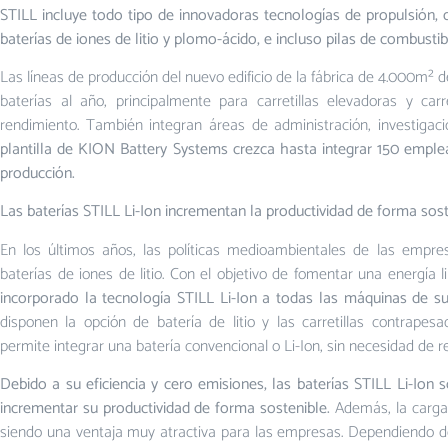
STILL incluye todo tipo de innovadoras tecnologías de propulsión
baterías de iones de litio y plomo-ácido, e incluso pilas de combustib
Las líneas de producción del nuevo edificio de la fábrica de 4.000m²
baterías al año, principalmente para carretillas elevadoras y carr
rendimiento. También integran áreas de administración, investiga
plantilla de KION Battery Systems crezca hasta integrar 150 emplea
producción.
Las baterías STILL Li-Ion incrementan la productividad de forma sos
En los últimos años, las políticas medioambientales de las empr
baterías de iones de litio. Con el objetivo de fomentar una energía 
incorporado la tecnología STILL Li-Ion a todas las máquinas de su
disponen la opción de batería de litio y las carretillas contrapes
permite integrar una batería convencional o Li-Ion, sin necesidad de r
Debido a su eficiencia y cero emisiones, las baterías STILL Li-Ion
incrementar su productividad de forma sostenible.
Además, la carga p
siendo una ventaja muy atractiva para las empresas. Dependiendo de 