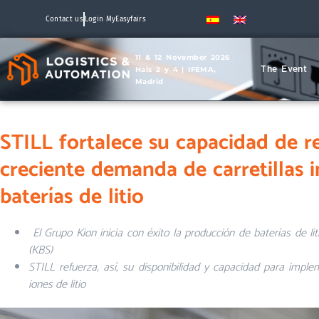
Contact us
Login MyEasyfairs
11 & 12 November 2026
The Event
Hals 2 y 4 | IFEMA,
Madrid
STILL fortalece su capacidad de re
creciente demanda de carretillas i
baterías de litio
El Grupo Kion inicia con éxito la producción de baterías de l
(KBS)
STILL refuerza, así, su disponibilidad y capacidad para impl
iones de litio