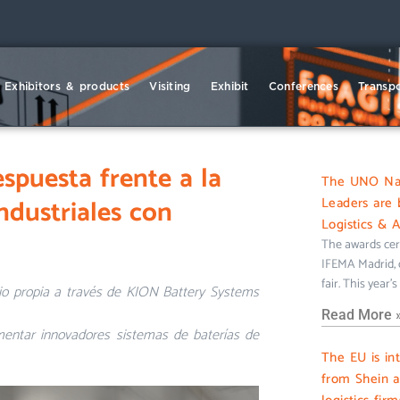
Exhibitors & products
Visiting
Exhibit
Conferences
Transpo
spuesta frente a la
The UNO Nati
ndustriales con
Leaders are 
Logistics & 
The awards cer
IFEMA Madrid, c
fair. This year’
itio propia a través de KION Battery Systems
Read More 
ementar innovadores sistemas de baterías de
The EU is in
from Shein 