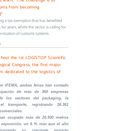
ms warn: “The challenge is to
toms from becoming
d”
ing a tax exemption that has benefited
for years, whilst the sector is calling for
rnisation of customs systems
»
l host the 1st LOGISTOP Scientific
gical Congress, the first major
m dedicated to the logistics of
en IFEMA, ambas ferias han contado
icipación de más de 360 empresas
de los sectores del packaging, la
el transporte, registrando 38.361
 comerciales.
 han ocupado más de 20.500 metros
 exposición, un 6 % más que el año
ubrayando su creciente impacto