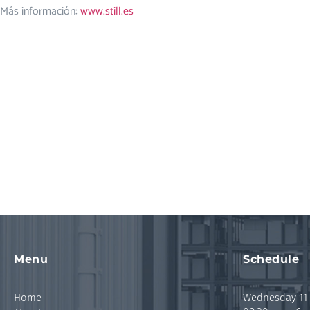
Más información:
www.still.es
Menu
Schedule
Home
Wednesday 11