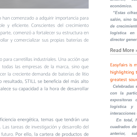
económico.
·
“Estas cifra
itio han comenzado a adquirir importancia para
salón, sino t
le y eficiente. Conscientes del crecimiento
de crecimient
arte, comenzó a fortalecer su estructura en
logística en
ar y comercializar sus propias baterías de
director gener
Read More 
o para carretillas industriales. Una acción que
Easyfairs is 
 a todas las empresas de la marca, sino que
highlighting 
cer la creciente demanda de baterías de litio
greatest sou
resultado, STILL se beneficia del más alto
·
Celebradas 
rtalece su capacidad a la hora de desarrollar
con la part
expositoras 
logística y 
interacciones
ficiencia energética, temas que tendrán una
·
En total,
.
Las tareas de investigación y desarrollo del
cuadrados de
 futuro.
Por ello, la cartera de productos de
anterior, s