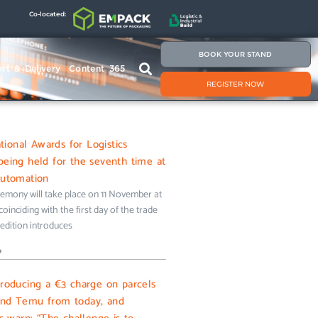
Co-located:
BOOK YOUR STAND
rt & Delivery
Content 365
REGISTER NOW
onal Awards for Logistics
being held for the seventh time at
Automation
emony will take place on 11 November at
oinciding with the first day of the trade
s edition introduces
»
troducing a €3 charge on parcels
and Temu from today, and