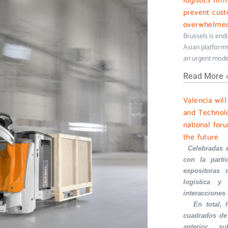
logistics fir
prevent cus
overwhelme
Brussels is end
Asian platforms 
an urgent mode
Read More 
Valencia wil
and Technolo
national foru
the future
·
Celebradas 
con la part
expositoras 
logística y 
interacciones
·
En total,
cuadrados de
anterior, s