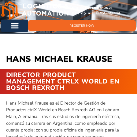
11 & 12 November 2026
Hals 2 y 4 | IFEMA, Madrid
REGISTER NOW
HANS MICHAEL KRAUSE
DIRECTOR PRODUCT
MANAGEMENT CTRLX WORLD EN
BOSCH REXROTH
Hans Michael Krause es el Director de Gestión de
Productos ctrlX World en Bosch Rexroth AG en Lohr am
Main, Alemania. Tras sus estudios de ingeniería eléctrica,
comenzó su carrera en Argentina, como empleado por
cuenta propia; con su propia oficina de ingeniería para la
tecnología de automatización, ya como ingeniero