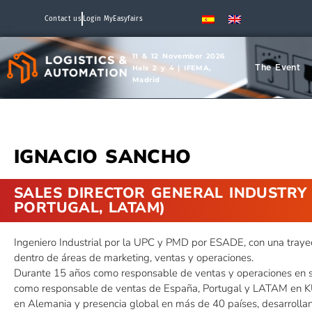
Contact us
Login MyEasyfairs
11 & 12 November 2026
The Event
Hals 2 y 4 | IFEMA,
Madrid
IGNACIO SANCHO
SALES DIRECTOR GENERAL INDUSTRY E
PORTUGAL, LATAM)
Ingeniero Industrial por la UPC y PMD por ESADE, con una traye
dentro de áreas de marketing, ventas y operaciones.
Durante 15 años como responsable de ventas y operaciones en se
como responsable de ventas de España, Portugal y LATAM en KUK
en Alemania y presencia global en más de 40 países, desarrolla