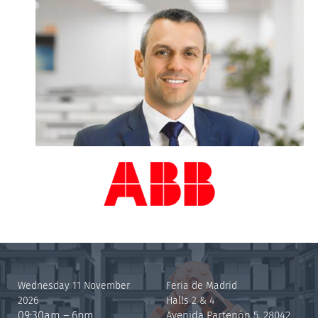
SERGIO MARTIN
Wednesday 11 November
Feria de Madrid
2026
Halls 2 & 4
09:30am – 6pm
Avenida Partenón 5, 28042