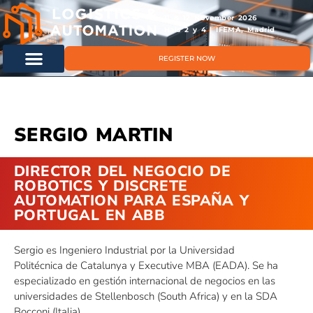
11 & 12 November 2026
Hals 2 y 4 | IFEMA, Madrid
REGISTER NOW
SERGIO MARTIN
DIRECTOR DEL NEGOCIO DE
ROBOTICS Y DISCRETE
AUTOMATION PARA ESPAÑA Y
PORTUGAL EN ABB
Sergio es Ingeniero Industrial por la Universidad
Politécnica de Catalunya y Executive MBA (EADA). Se ha
especializado en gestión internacional de negocios en las
universidades de Stellenbosch (South Africa) y en la SDA
Bocconi (Italia).