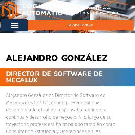
11 & 12 November 2026
Hals 2 y 4 | IFEMA, Madrid
REGISTER NOW
ALEJANDRO GONZÁLEZ
DIRECTOR DE SOFTWARE DE
MECALUX
Alejandro González es Director de Software de
Mecalux desde 2021, donde previamente ha
desempeñado el rol de responsable de mejora
continua y desarrollo de negocio. A lo largo de su
trayectoria profesional ha trabajado también como
Consultor de Estrategia y Operaciones en las