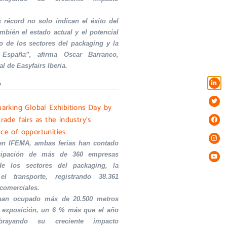
s récord no solo indican el éxito del
ambién el estado actual y el potencial
o de los sectores del packaging y la
 España”, afirma Oscar Barranco,
al de Easyfairs Iberia.
»
marking Global Exhibitions Day by
trade fairs as the industry’s
rce of opportunities
en IFEMA, ambas ferias han contado
icipación de más de 360 empresas
de los sectores del packaging, la
el transporte, registrando 38.361
 comerciales.
 han ocupado más de 20.500 metros
 exposición, un 6 % más que el año
ubrayando su creciente impacto