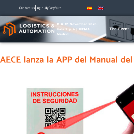
Contact us
Login MyEasyfairs
11 & 12 November 2026
The Event
Hals 2 y 4 | IFEMA,
Madrid
AECE lanza la APP del Manual del