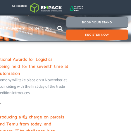
Co-located:
BOOK YOUR STAND
rt & Delivery
Content 365
REGISTER NOW
onal Awards for Logistics
being held for the seventh time at
Automation
emony will take place on 11 November at
oinciding with the first day of the trade
s edition introduces
»
troducing a €3 charge on parcels
and Temu from today, and