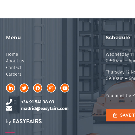
Menu
Schedule
Home
Wednesday 11
09:30am – 6
About us
Contact
Thursday 12 
Careers
09:30am – 6
You must be +1
+34 91 541 38 03
madrid@easyfairs.com
SAVE 