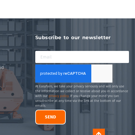
Subscribe to our newsletter
id
At Easyfairs, we take your privacy seriously and will only use
the information we collect or receive about you in accordance
with our
privacy policy
. If you change your mind you can
unsubscribe at any time via the link at the bottom of our
emails.
SEND