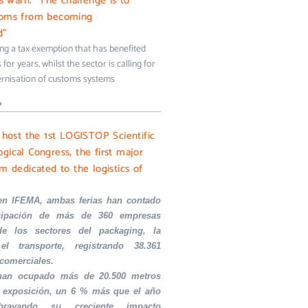
ms warn: “The challenge is to
toms from becoming
d”
ing a tax exemption that has benefited
for years, whilst the sector is calling for
rnisation of customs systems
»
l host the 1st LOGISTOP Scientific
gical Congress, the first major
m dedicated to the logistics of
en IFEMA, ambas ferias han contado
icipación de más de 360 empresas
de los sectores del packaging, la
el transporte, registrando 38.361
 comerciales.
 han ocupado más de 20.500 metros
 exposición, un 6 % más que el año
ubrayando su creciente impacto