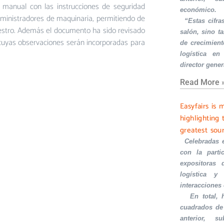
e manual con las instrucciones de seguridad
económico.
suministradores de maquinaria, permitiendo de
·
“Estas cifra
niestro. Además el documento ha sido revisado
salón, sino t
) cuyas observaciones serán incorporadas para
de crecimient
logística en
director gener
Read More 
Easyfairs is 
highlighting 
greatest sou
·
Celebradas 
con la part
expositoras 
logística y 
interacciones
·
En total,
cuadrados de
anterior, s