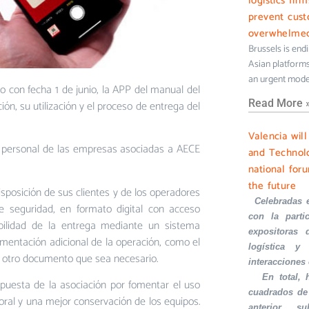
logistics fir
prevent cus
overwhelme
Brussels is end
Asian platforms 
an urgent mode
o con fecha 1 de junio, la APP del manual del
Read More 
ión, su utilización y el proceso de entrega del
Valencia wil
l personal de las empresas asociadas a AECE
and Technolo
national foru
the future
isposición de sus clientes y de los operadores
·
Celebradas 
e seguridad, en formato digital con acceso
con la part
ilidad de la entrega mediante un sistema
expositoras 
umentación adicional de la operación, como el
logística y 
uier otro documento que sea necesario.
interacciones
·
En total,
puesta de la asociación por fomentar el uso
cuadrados de
boral y una mejor conservación de los equipos.
anterior, s