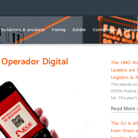
Exhibitors & products
Visiting
Exhibit
Conferences
Transpo
 Operador Digital
The UNO Nati
Leaders are 
Logistics & 
The awards cer
IFEMA Madrid, c
fair. This year’
Read More 
The EU is in
from Shein 