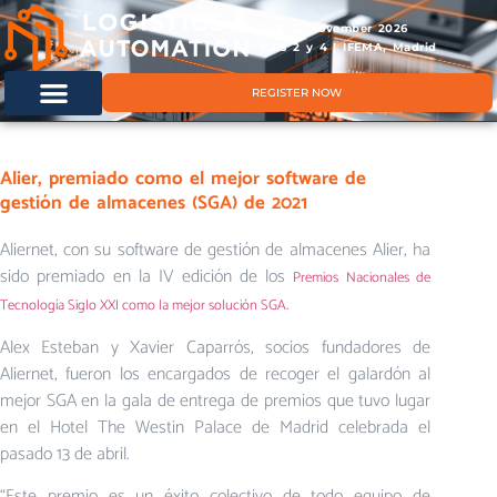
11 & 12 November 2026
Hals 2 y 4 | IFEMA, Madrid
REGISTER NOW
Alier, premiado como el mejor software de
gestión de almacenes (SGA) de 2021
Aliernet, con su software de gestión de almacenes Alier, ha
sido premiado en la IV edición de los
Premios Nacionales de
.
Tecnología Siglo XXI como la mejor solución SGA
Alex Esteban y Xavier Caparrós, socios fundadores de
Aliernet, fueron los encargados de recoger el galardón al
mejor SGA en la gala de entrega de premios que tuvo lugar
en el Hotel The Westin Palace de Madrid celebrada el
pasado 13 de abril.
“Este premio es un éxito colectivo de todo equipo de