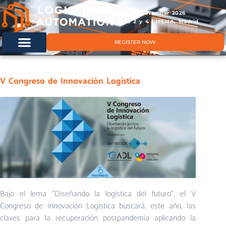
11 & 12 November 2026
Hals 2 y 4 | IFEMA, Madrid
REGISTER NOW
V Congreso de Innovación Logística
Bajo el lema “Diseñando la logística del futuro”, el V
Congreso de Innovación Logística buscará, este año, las
claves para la recuperación postpandemia aplicando la