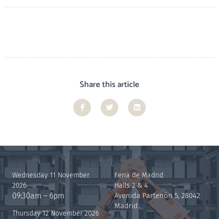
Share this article
Wednesday 11 November
Feria de Madrid
2026
Halls 2 & 4
09:30am – 6pm
Avenida Partenón 5, 28042
Madrid
Thursday 12 November 2026