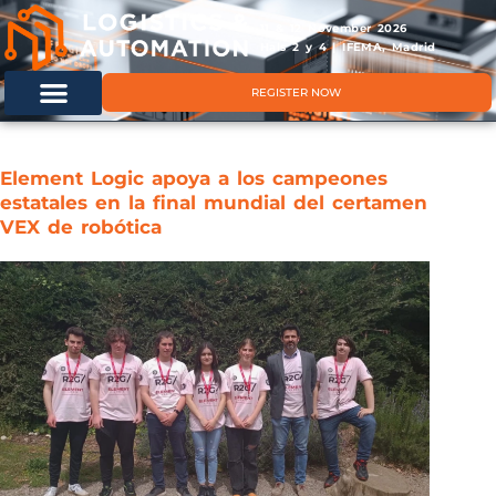
11 & 12 November 2026
Hals 2 y 4 | IFEMA, Madrid
REGISTER NOW
Element Logic apoya a los campeones
estatales en la final mundial del certamen
VEX de robótica