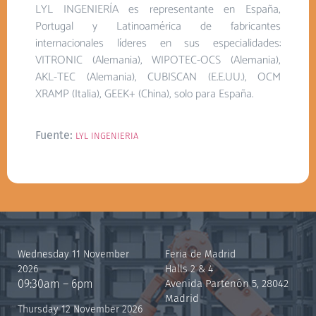
LYL INGENIERÍA es representante en España,
Portugal y Latinoamérica de fabricantes
internacionales líderes en sus especialidades:
VITRONIC (Alemania), WIPOTEC-OCS (Alemania),
AKL-TEC (Alemania), CUBISCAN (E.E.UU.), OCM
XRAMP (Italia), GEEK+ (China), solo para España.
Fuente:
LYL INGENIERIA
Wednesday 11 November
Feria de Madrid
2026
Halls 2 & 4
09:30am – 6pm
Avenida Partenón 5, 28042
Madrid
Thursday 12 November 2026