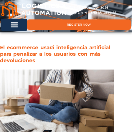
11 & 12 November 2026
Hals 2 y 4 | IFEMA, Madrid
REGISTER NOW
El ecommerce usará inteligencia artificial
para penalizar a los usuarios con más
devoluciones